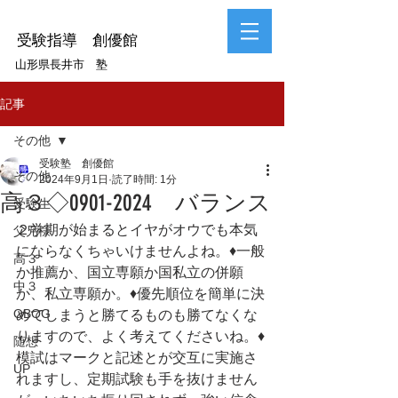
受験指導 創優館
山形県長井市 塾
記事
その他
受験塾 創優館
その他
2024年9月1日
読了時間: 1分
高３◇0901-2024 バランス
受験生
２学期が始まるとイヤがオウでも本気
父兄様
にならなくちゃいけませんよね。♦一般
高３
か推薦か、国立専願か国私立の併願
中３
か、私立専願か。♦優先順位を簡単に決
OBOG
めてしまうと勝てるものも勝てなくな
りますので、よく考えてくださいね。♦
随想
模試はマークと記述とが交互に実施さ
UP
れますし、定期試験も手を抜けません