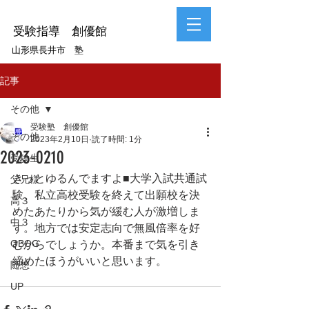
受験指導 創優館
山形県長井市 塾
記事
その他
受験塾 創優館
その他
2023年2月10日
読了時間: 1分
2023-0210
受験生
きっとゆるんでますよ■大学入試共通試
父兄様
験、私立高校受験を終えて出願校を決
高３
めたあたりから気が緩む人が激増しま
中３
す。地方では安定志向で無風倍率を好
OBOG
むからでしょうか。本番まで気を引き
締めたほうがいいと思います。
随想
UP