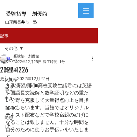
受験指導 創優館
山形県長井市 塾
記事
その他
受験塾 創優館
その他
2022年12月25日
読了時間: 1分
2022-1226
受験生
更新日：
2022年12月27日
父兄様
冬季演習期間■高校受験生諸君には英語
高３
や国語長文読解と数学証明などの重た
中３
い分野を克服して大量得点向上を目指
してもらいます。当館ではオリジナル
OBOG
テキスト配布などで学校宿題の妨げに
随想
なることは致しません。十分な時間を
UP
自分のために使うお手伝いをいたしま
す。