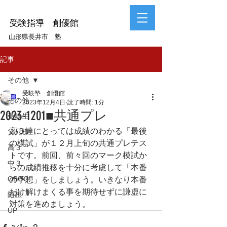
受験指導 創優館
山形県長井市 塾
記事
その他
受験塾 創優館
その他
2023年12月4日
読了時間: 1分
2023-1201■共通プレ
受験生
高３達にとっては成績のわかる「最後
父兄様
の模試」が１２月上旬の共通プレテス
高３
トです。前回、前々回のマーク模試か
中３
らの成績推移を十分に考慮して「本番
OBOG
の予想」をしましょう。いきなり本番
だけ解けまくる事を期待せずに謙虚に
随想
対策を進めましょう。
UP