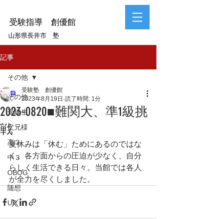
受験指導 創優館
山形県長井市 塾
記事
その他
受験塾 創優館
その他
2023年8月19日
読了時間: 1分
2023-0820■難関大、準1級挑
受験生
戦
父兄様
高３
夏休みは「休む」ためにあるのではな
く、各方面からの圧迫が少なく、自分
中３
らしく生活できる日々。当館では各人
OBOG
が全力を尽くしました。
随想
UP