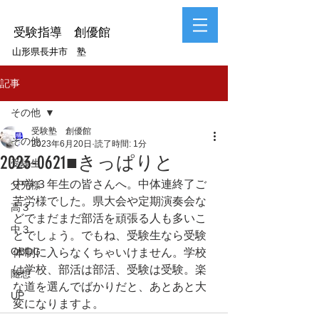
受験指導 創優館
山形県長井市 塾
記事
その他
受験塾 創優館
その他
2023年6月20日
読了時間: 1分
2023-0621■きっぱりと
受験生
中学３年生の皆さんへ。中体連終了ご
父兄様
苦労様でした。県大会や定期演奏会な
高３
どでまだまだ部活を頑張る人も多いこ
中３
とでしょう。でもね、受験生なら受験
OBOG
体制に入らなくちゃいけません。学校
は学校、部活は部活、受験は受験。楽
随想
な道を選んでばかりだと、あとあと大
UP
変になりますよ。