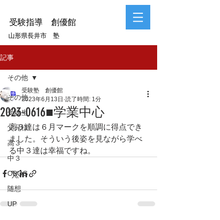
受験指導 創優館
山形県長井市 塾
記事
その他
受験塾 創優館
その他
2023年6月13日
読了時間: 1分
2023-0616■学業中心
受験生
高３達は６月マークを順調に得点でき
父兄様
ました。そういう後姿を見ながら学べ
高３
る中３達は幸福ですね。
中３
OBOG
随想
UP