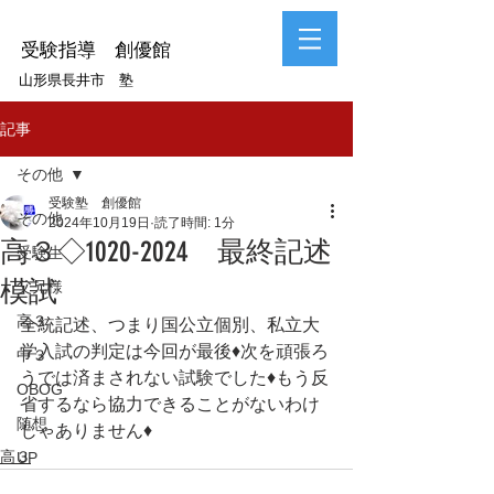
受験指導 創優館
山形県長井市 塾
記事
その他
受験塾 創優館
その他
2024年10月19日
読了時間: 1分
高３◇1020-2024 最終記述
受験生
模試
父兄様
高３
全統記述、つまり国公立個別、私立大
学入試の判定は今回が最後♦次を頑張ろ
中３
うでは済まされない試験でした♦もう反
OBOG
省するなら協力できることがないわけ
随想
じゃありません♦
高３
UP