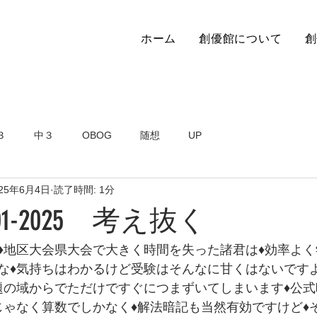
ホーム
創優館について
創
３
中３
OBOG
随想
UP
025年6月4日
読了時間: 1分
01-2025 考え抜く
♦地区大会県大会で大きく時間を失った諸君は♦効率よ
な♦気持ちはわかるけど受験はそんなに甘くはないです
題の域からでただけですぐにつまずいてしまいます♦公
じゃなく算数でしかなく♦解法暗記も当然有効ですけど♦