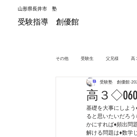
山形県長井市 塾
受験指導 創優館
その他
受験生
父兄様
高
受験塾 創優館
2
高３◇06
基礎を大事にしよう
ると思いたいだろう
かにすれば♦頻出問
解ける問題は♦数学