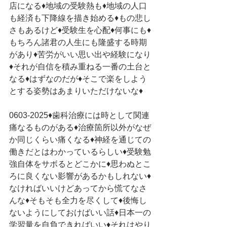
店になる♦地域の受験熱も♦地域の人口
も経済も下降線を描き始める♦もの悲し
さもあるけど♦受験生を心配♦何事にも♦
もちろん諸君の人生にも隆盛する時期
があり♦苦労がいい思い出や経験になり
♦それが自信を積み重ねる一番の土台と
なる♦はずなのだが♦そこで楽をしよう
とする姿勢はあまりいただけないな♦
0603-2025♦歯科治療には時として関連
痛なるものがある♦治療箇所以外がなぜ
か同じくらい痛くなる♦神経を通じての
働きだとはわかっているらしい♦受験勉
強自体をサボるとどこかに♦思わぬとこ
ろに良くない影響があるかもしれない♦
なければいいけどあってから慌てなさ
んな♦そもそも全力を尽くして♦後悔し
ないようにしておけばいい話♦日本一の
学習量を自負できればいい♦それはやり