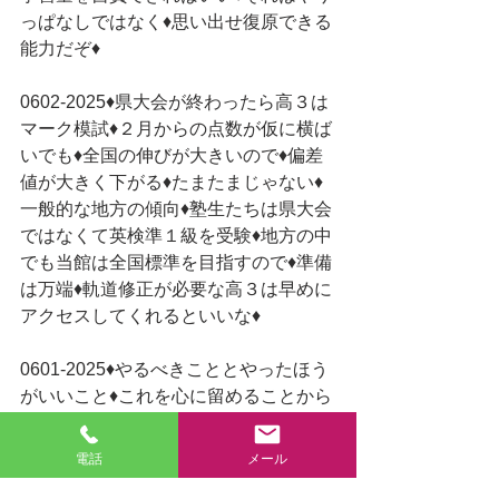
っぱなしではなく♦思い出せ復原できる
能力だぞ♦
0602-2025♦県大会が終わったら高３は
マーク模試♦２月からの点数が仮に横ば
いでも♦全国の伸びが大きいので♦偏差
値が大きく下がる♦たまたまじゃない♦
一般的な地方の傾向♦塾生たちは県大会
ではなくて英検準１級を受験♦地方の中
でも当館は全国標準を目指すので♦準備
は万端♦軌道修正が必要な高３は早めに
アクセスしてくれるといいな♦
0601-2025♦やるべきこととやったほう
がいいこと♦これを心に留めることから
受験対策が始まる♦はやく遊びたければ
♦やるべきことを早く終わらせなくちゃ
電話
メール
いけない♦やったほうがいいことが後回