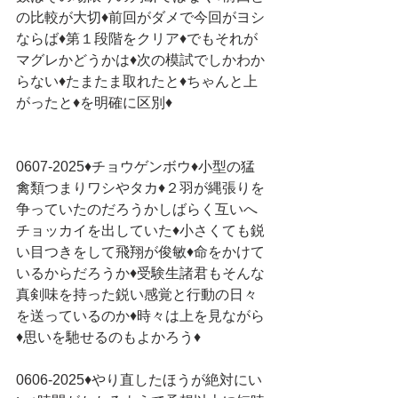
の比較が大切♦前回がダメで今回がヨシ
ならば♦第１段階をクリア♦でもそれが
マグレかどうかは♦次の模試でしかわか
らない♦たまたま取れたと♦ちゃんと上
がったと♦を明確に区別♦
0607-2025♦チョウゲンボウ♦小型の猛
禽類つまりワシやタカ♦２羽が縄張りを
争っていたのだろうかしばらく互いへ
チョッカイを出していた♦小さくても鋭
い目つきをして飛翔が俊敏♦命をかけて
いるからだろうか♦受験生諸君もそんな
真剣味を持った鋭い感覚と行動の日々
を送っているのか♦時々は上を見ながら
♦思いを馳せるのもよかろう♦
0606-2025♦やり直したほうが絶対にい