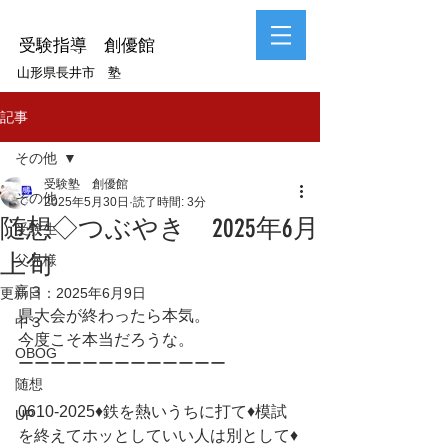
受験指導 創優館
山形県長井市 塾
記事
その他
受験塾 創優館
その他
2025年5月30日
読了時間: 3分
随想◇つぶやき 2025年6月
受験生
上旬
父兄様
高３
更新日：
2025年6月9日
県大会が終わったら本気。
中３
今度こそ本当だろうな。
OBOG
ーーーーーーーーーーーーー
随想
0610-2025♦鉄を熱いうちに打て♦模試
UP
を終えてホッとしていい人は別として♦