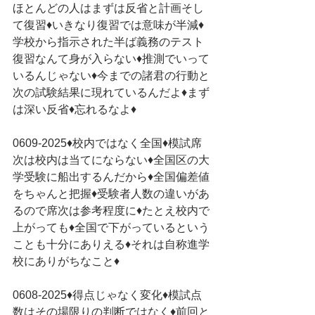
ほとんどの人はまずは反省と計画そし
て復習♦いきなり復習では意味が半減♦
学校から指示された半ば義務のテスト
復習なんて身が入らない♦推測でいって
いるんじゃない♦今までの諸君の行動と
次の試験結果に現れているんだよ♦まず
は深い反省♦忘れるなよ♦
0609-2025♦校内ではなく全国♦模試席
次は校内は当てにならない♦全国区の大
学受験に船出するんだから♦全国偏差値
をちゃんと把握♦受験者人数の違いがあ
るので席次は参考程度に♦たとえ校内で
上がっても♦全国で下がっているという
ことも十分にありえる♦それは自称進学
校にありがちなこと♦　
0608-2025♦得点じゃなく変化♦模試点
数はその場限りの判断ではなく♦前回と