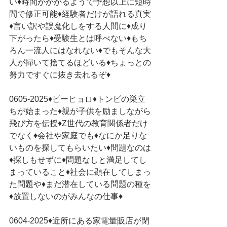
い♦時間がかかるようで予想以上に短時
間で修正可能♦経験者だけが語れる真実
♦言い訳や誤魔化しをする人間に♦成り
下がったら♦受験生とは呼べない♦もち
ろん一流人にはなれない♦でもそんな大
人が掃いて捨てるほどいる♦ちょっとの
努力ですぐに抜き去れるぞ♦
0605-2025♦ピーヒョロ♦トンビの巣立
ちが始まった♦親が子供を励ましながら
飛び方を伝授♦Z世代の教育関係者だけ
でなく♦会社や家庭でも♦なにか足りな
いものを探してもらいたい♦問題なのは
♦探しもせずに♦問題なしと満足してし
まっていること♦社会に顕在してしまっ
た問題や♦まだ潜在している問題の種を
♦放置しないのがみんなの仕事♦
0604-2025♦近所にある家電量販店が閉