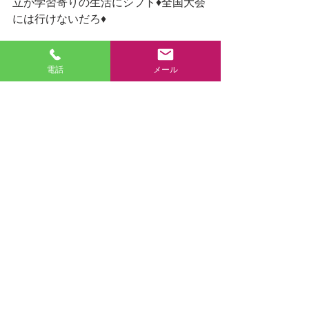
立が学習寄りの生活にシフト♦全国大会
には行けないだろ♦
0511-2025♦定期で校内席次が出ないと
か♦定期実施すらない♦そんな地方の生
電話
メール
徒が♦大学受験で♦急に緊張しろと言わ
れてもできるはずがない♦スタートで楽
をしている上に♦着実に引き離されたあ
との♦終盤戦でどんなにスパートだと自
己申告しようが♦トレーニングをしてい
ないから♦ほぼ確実に勝負にならない♦
それどころか乾燥すら危なくないか♦と
心配する♦
随想