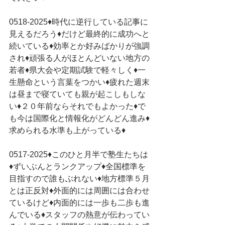
0518-2025♦時代に逆行している記事に
見えるだろう♦だけど最終的に成功へと
続いている♦効率とか好みばかりが強調
され♦頑張る人がほとんどいない地方の
若者♦県大会や定期試験で軽々しく♦一
生懸命という言葉をつかい♦疲れた週末
は昼まで寝ていても親が起こしもしな
い♦２０年前ならそれでもよかった♦で
も今は国際化と情報化がどんどん進み♦
求められる水準も上がっている♦
0517-2025♦このひと月半で塾生たちは
♦ずいぶんとランクアップ♦全国標準を
目指すので誰もぶれない♦地方標準５月
とは正反対♦外面的には周囲には合わせ
ているけど♦内面的には一歩も二歩も進
んでいる♦スタッフの熱意が伝わってい