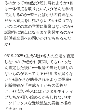
るのかって♦当然だ♦逆に尋ねようか♦君
は一体何点を取りたいんだ♦そんな学習
で足りるのか♦習ったばかりの範囲なん
だから満点を目指さないのか♦満点でな
いのに次の章の学習に影響はないのか♦
試験後に満点になるまで復習するのか♦
関係者全員への問いかけでもあるんだ
が♦
0519-2025♦生成AIは♦各人の立場を否定
しないので♦愚かに質問しても♦いった
ん肯定した後に♦一般論の当たり障りの
ないものが返ってくる♦利用者が賢くな
いと♦愚かさが助長されるように憂慮♦
判断根拠が「生成ＡＩからの回答だ
け」♦と近い将来にはデジタルネイティ
ブたちが♦言い始めるかもしれない♦オ
ーソドックスな受験勉強の意義は極め
て大きい♦