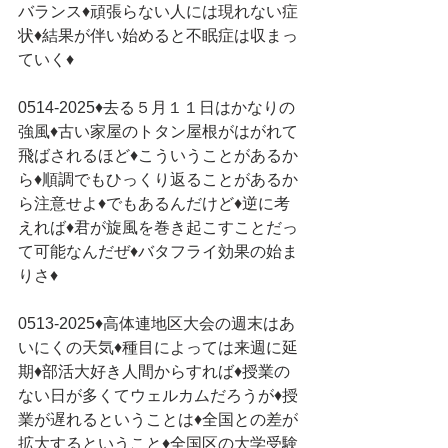
バランス♦頑張らない人には現れない症
状♦結果が伴い始めると不眠症は収まっ
ていく♦
0514-2025♦去る５月１１日はかなりの
強風♦古い家屋のトタン屋根がはがれて
飛ばされるほど♦こういうことがあるか
ら♦順調でもひっくり返ることがあるか
ら注意せよ♦でもあるんだけど♦逆に考
えれば♦君が旋風を巻き起こすことだっ
て可能なんだぜ♦バタフライ効果の始ま
りさ♦
0513-2025♦高体連地区大会の週末はあ
いにくの天気♦種目によっては来週に延
期♦部活大好き人間からすれば♦授業の
ない日が多くてウェルカムだろうが♦授
業が遅れるということは♦全国との差が
拡大するということ♦全国区の大学受験