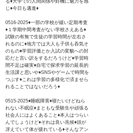
る♦大学での人間関係や好機に魅力を感
じ♦今日も邁進♦
0516-2025♦一部の学校が緩い定期考査
♦１学期中間考査がない学校さえある♦
試験の有無で生徒の学習時間が左右さ
れるのに♦地方では大人も子供も呑気そ
のもの♦学習評価とか入試の変貌への対
応だと言い訳をするだろうけど♦学習時
間不足は確実♦自宅で探求学習の延長的
生活課と思いや♦SNSやゲームで時間を
つぶす♦これは学習の多様化で済ませら
れることではないだろう♦
0515-2025♦睡眠障害♦寝たいけどねら
れない不眠症♦まともな受験生や頑張る
社会人にはよくあること♦本人はつらい
んでしょうけど♦それは良い兆候♦頭が
冴えていて体が疲れている♦そんなアン