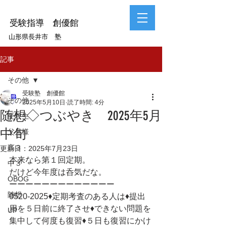
受験指導 創優館
山形県長井市 塾
記事
その他
受験塾 創優館
その他
2025年5月10日
読了時間: 4分
随想◇つぶやき 2025年5月
受験生
中旬
父兄様
高３
更新日：
2025年7月23日
本来なら第１回定期。
中３
だけど今年度は呑気だな。
OBOG
ーーーーーーーーーーーーー
随想
0520-2025♦定期考査のある人は♦提出
用を５日前に終了させ♦できない問題を
UP
集中して何度も復習♦５日も復習にかけ