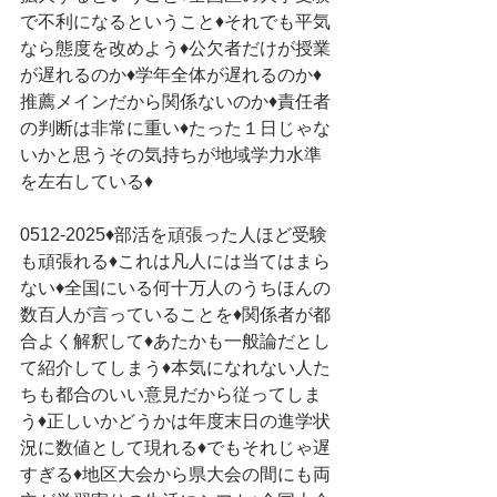
で不利になるということ♦それでも平気
なら態度を改めよう♦公欠者だけが授業
が遅れるのか♦学年全体が遅れるのか♦
推薦メインだから関係ないのか♦責任者
の判断は非常に重い♦たった１日じゃな
いかと思うその気持ちが地域学力水準
を左右している♦
0512-2025♦部活を頑張った人ほど受験
も頑張れる♦これは凡人には当てはまら
ない♦全国にいる何十万人のうちほんの
数百人が言っていることを♦関係者が都
合よく解釈して♦あたかも一般論だとし
て紹介してしまう♦本気になれない人た
ちも都合のいい意見だから従ってしま
う♦正しいかどうかは年度末日の進学状
況に数値として現れる♦でもそれじゃ遅
すぎる♦地区大会から県大会の間にも両