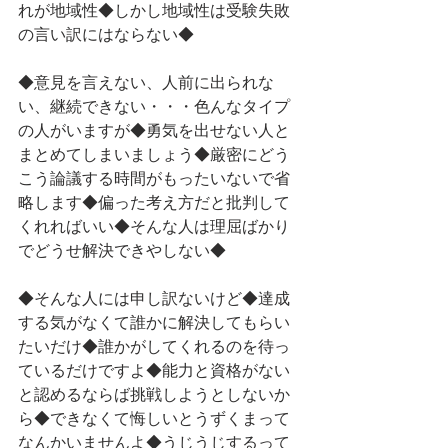
れが地域性◆しかし地域性は受験失敗
の言い訳にはならない◆
◆意見を言えない、人前に出られな
い、継続できない・・・色んなタイプ
の人がいますが◆勇気を出せない人と
まとめてしまいましょう◆厳密にどう
こう論議する時間がもったいないで省
略します◆偏った考え方だと批判して
くれればいい◆そんな人は理屈ばかり
でどうせ解決できやしない◆
◆そんな人には申し訳ないけど◆達成
する気がなくて誰かに解決してもらい
たいだけ◆誰かがしてくれるのを待っ
ているだけですよ◆能力と資格がない
と認めるならば挑戦しようとしないか
ら◆できなくて悔しいとうずくまって
なんかいませんよ◆うじうじするって