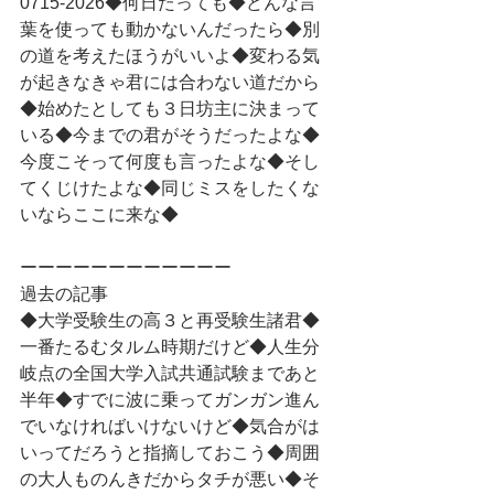
0715-2026◆何日たっても◆どんな言
葉を使っても動かないんだったら◆別
の道を考えたほうがいいよ◆変わる気
が起きなきゃ君には合わない道だから
◆始めたとしても３日坊主に決まって
いる◆今までの君がそうだったよな◆
今度こそって何度も言ったよな◆そし
てくじけたよな◆同じミスをしたくな
いならここに来な◆
ーーーーーーーーーーーー
過去の記事
◆大学受験生の高３と再受験生諸君◆
一番たるむタルム時期だけど◆人生分
岐点の全国大学入試共通試験まであと
半年◆すでに波に乗ってガンガン進ん
でいなければいけないけど◆気合がは
いってだろうと指摘しておこう◆周囲
の大人ものんきだからタチが悪い◆そ