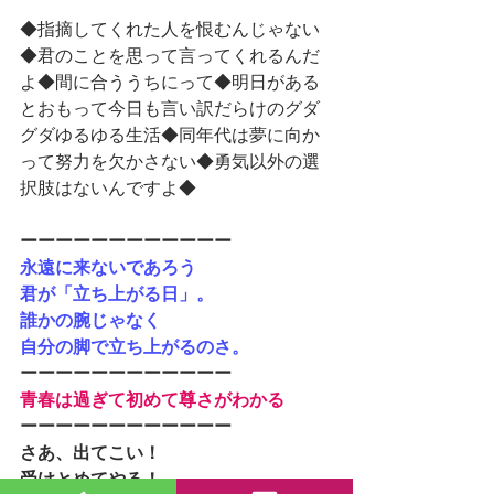
◆指摘してくれた人を恨むんじゃない
◆君のことを思って言ってくれるんだ
よ◆間に合ううちにって◆明日がある
とおもって今日も言い訳だらけのグダ
グダゆるゆる生活◆同年代は夢に向か
って努力を欠かさない◆勇気以外の選
択肢はないんですよ◆
ーーーーーーーーーーーー
永遠に来ないであろう
君が「立ち上がる日」。
誰かの腕じゃなく
自分の脚で立ち上がるのさ。
ーーーーーーーーーーーー
青春は過ぎて初めて尊さがわかる
ーーーーーーーーーーーー
さあ、出てこい！
受けとめてやる！