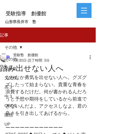
受験指導 創優館
山形県長井市 塾
記事
その他
受験塾 創優館
その他
7月30日
読了時間: 3分
踏み出せない人へ
受験生
なかなか勇気を出せない人へ。グズグ
父兄様
ズしたって始まらない。貴重な青春を
高３
浪費するだけだ。何が書かれるんだろ
中３
うと予想や期待をしているから前進で
OBOG
きないんだよ。アクセスしなよ。君の
良さを引き出してあげるから。
随想
UP
ーーーーーーーーーーーー