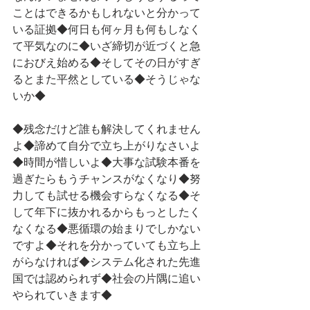
ことはできるかもしれないと分かって
いる証拠◆何日も何ヶ月も何もしなく
て平気なのに◆いざ締切が近づくと急
におびえ始める◆そしてその日がすぎ
るとまた平然としている◆そうじゃな
いか◆
◆残念だけど誰も解決してくれません
よ◆諦めて自分で立ち上がりなさいよ
◆時間が惜しいよ◆大事な試験本番を
過ぎたらもうチャンスがなくなり◆努
力しても試せる機会すらなくなる◆そ
して年下に抜かれるからもっとしたく
なくなる◆悪循環の始まりでしかない
ですよ◆それを分かっていても立ち上
がらなければ◆システム化された先進
国では認められず◆社会の片隅に追い
やられていきます◆