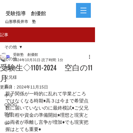
受験指導 創優館
山形県長井市 塾
記事
その他
受験塾 創優館
その他
2024年10月31日
読了時間: 1分
受験生◇1101-2024 空白の11
受験生
月
父兄様
高３
更新日：
2024年11月15日
親子関係が一時的に乱れて学業どころ
中３
ではなくなる時期♦高３は今まで希望点
OBOG
数に届いていないのに最終模試♦ご父兄
随想
は日程や資金の準備開始♦理想と現実と
に両者が乖離し言争が増加♦でも現実把
UP
握はとても重要♦