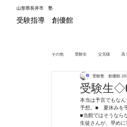
山形県長井市 塾
受験指導 創優館
その他
受験生
父兄様
高
受験塾 創優館
2
受験生◇0
本当は予言でもなん
予想。■　夏休みを
■当館ではそうなら
生徒さんが、早めに