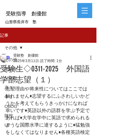
受験指導 創優館
山形県長井市 塾
記事
その他
受験塾 創優館
その他
2025年3月11日
読了時間: 1分
受験生◇0311-2025 外国語
受験生
学部志望（１）
父兄様
高３
志望理由や将来性についてはここでは
触れません♦志望するにふさわしいかど
中３
うかを考えてもらうきっかけになれば
OBOG
幸いです♦英語以外の語群を学ぶ予定で
随想
あれば♦大学在学中に英語で求められる
ような国際水準に達するように♦猛勉強
UP
をしなくてはなりません♦各種英語検定