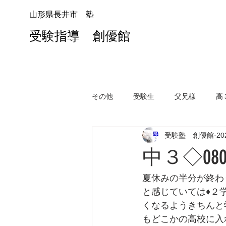
山形県長井市 塾
受験指導 創優館
その他
受験生
父兄様
高
受験塾 創優館
2
中３◇08
夏休みの半分が終わ
と感じていては♦２
くなるようきちんと
もどこかの高校に入