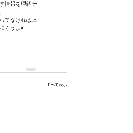
課す情報を理解せ
も
からでなければ上
張ろうよ♦
すべて表示