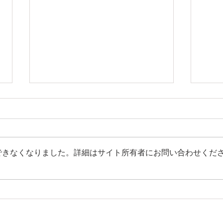
できなくなりました。詳細はサイト所有者にお問い合わせくだ
中３諸君◇6月2026年
中３◇
ら
学習塾 進学塾（
大学受験・高校受験・大検受験・個別指導）