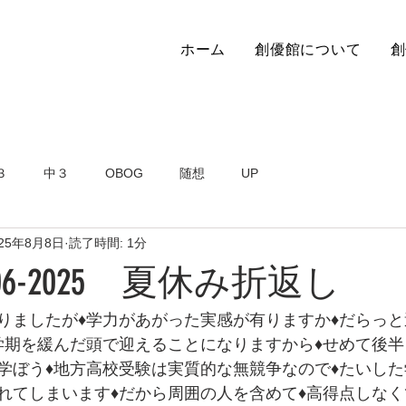
ホーム
創優館について
創
３
中３
OBOG
随想
UP
025年8月8日
読了時間: 1分
06-2025 夏休み折返し
りましたが♦学力があがった実感が有りますか♦だらっ
学期を緩んだ頭で迎えることになりますから♦せめて後
学ぼう♦地方高校受験は実質的な無競争なので♦たいし
れてしまいます♦だから周囲の人を含めて♦高得点しな