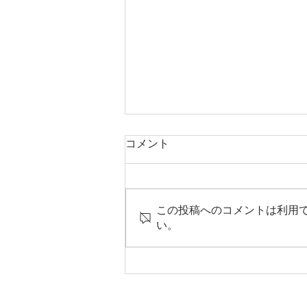
コメント
この投稿へのコメントは利用
中３諸君◇7月2026年
い。